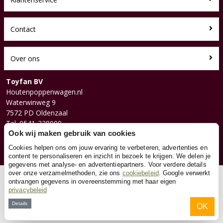
Contact
Over ons
Toyfan BV
Houtenpoppenwagen.nl
Waterwinweg 9
7572 PD Oldenzaal
Tel. 0541-228000
Facebook
Ook wij maken gebruik van cookies
Instagram
Cookies helpen ons om jouw ervaring te verbeteren, advertenties en
content te personaliseren en inzicht in bezoek te krijgen. We delen je
gegevens met analyse- en advertentiepartners. Voor verdere details
over onze verzamelmethoden, zie ons
cookiebeleid
. Google verwerkt
© 2026 Toyfan BV
ontvangen gegevens in overeenstemming met haar eigen
privacybeleid
Algemene voorwaarden
Disclaimer
Privacy
Cookies
Details
OK