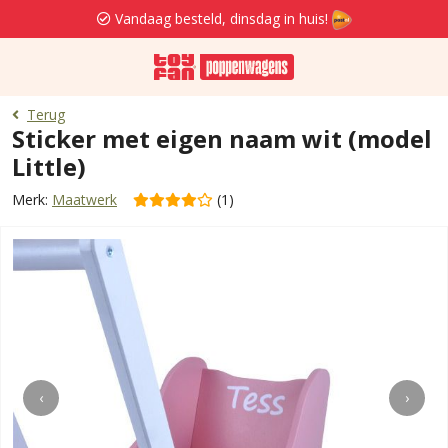
Vandaag besteld, dinsdag in huis!
Terug
Sticker met eigen naam wit (model
Little)
Merk:
Maatwerk
(1)
‹
›