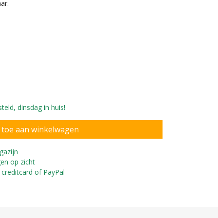
ar.
eld, dinsdag in huis!
nderen vanaf 3 jaar
gazijn
en op zicht
 creditcard of PayPal