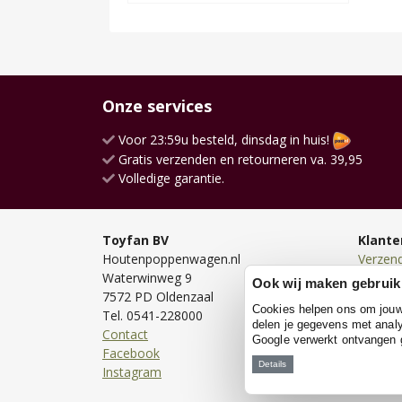
Onze services
Voor 23:59u besteld, dinsdag in huis!
Gratis verzenden en retourneren va. 39,95
Volledige garantie.
Toyfan BV
Klante
Houtenpoppenwagen.nl
Verzen
Waterwinweg 9
Bezorg
Ook wij maken gebruik
7572 PD Oldenzaal
Bestell
Cookies helpen ons om jouw e
Tel. 0541-228000
Betale
delen je gegevens met analy
Contact
Retour
Google verwerkt ontvangen
Facebook
Garanti
Details
Instagram