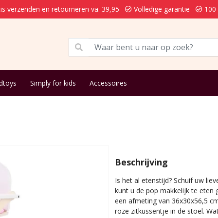
is verzenden en retourneren va. 39,95
Volledige garantie
100 
dtoys
Simply for kids
Accessoires
Beschrijving
Is het al etenstijd? Schuif uw lie
kunt u de pop makkelijk te eten 
een afmeting van 36x30x56,5 cm. 
roze zitkussentje in de stoel. W