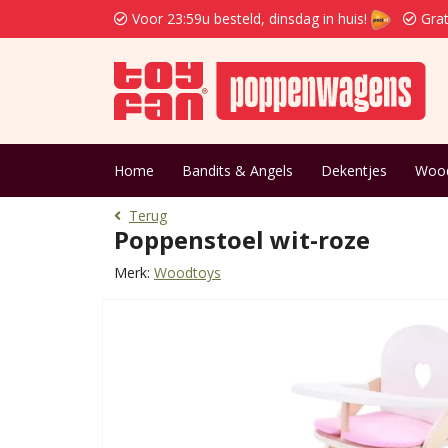
Voor 23:59u besteld, dinsdag in huis!
Grat
Home
Bandits & Angels
Dekentjes
Woo
Terug
Poppenstoel wit-roze
Merk:
Woodtoys