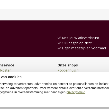
Kies jouw afleverdatum.
100 dagen op zicht.
Eigen magazijn en voorraad.
nservice
Onze shops
dkosten
Poppenhuis.nl
en
Loopfietsen.nl
 van cookies
en
Loopauto.nl
rvaring te verbeteren, advertenties en content te personaliseren en inzicht
n
Kinderkeuken.nl
se- en advertentiepartners. Voor verdere details over onze verzamelmethod
neren
Loopwagens.nl
 gegevens in overeenstemming met haar eigen
privacybeleid
e
SpeeltentXL.nl
Kinderkoffer.nl