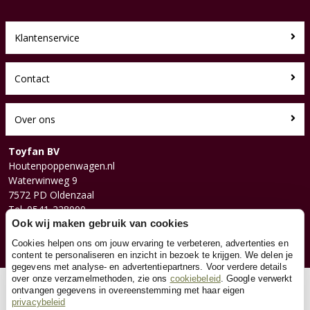
Klantenservice
Contact
Over ons
Toyfan BV
Houtenpoppenwagen.nl
Waterwinweg 9
7572 PD Oldenzaal
Tel. 0541-228000
Facebook
Ook wij maken gebruik van cookies
Instagram
Cookies helpen ons om jouw ervaring te verbeteren, advertenties en
content te personaliseren en inzicht in bezoek te krijgen. We delen je
gegevens met analyse- en advertentiepartners. Voor verdere details
over onze verzamelmethoden, zie ons
cookiebeleid
. Google verwerkt
© 2026 Toyfan BV
ontvangen gegevens in overeenstemming met haar eigen
privacybeleid
Algemene voorwaarden
Disclaimer
Privacy
Cookies