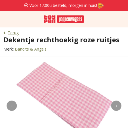
Voor 17:00u besteld, morgen in huis!
Terug
Dekentje rechthoekig roze ruitjes
Merk:
Bandits & Angels
‹
›